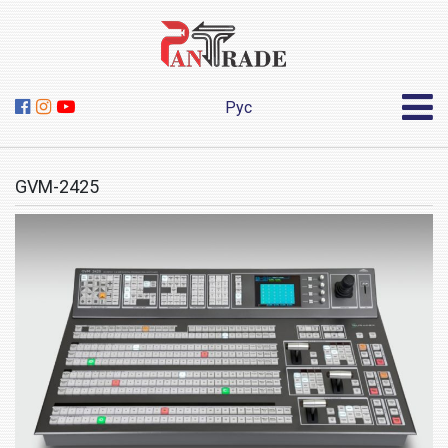
Рус
GVM-2425