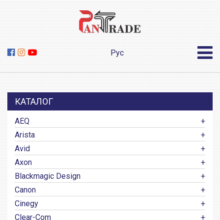
Рус
КАТАЛОГ
AEQ
Arista
Avid
Axon
Blackmagic Design
Canon
Cinegy
Clear-Com